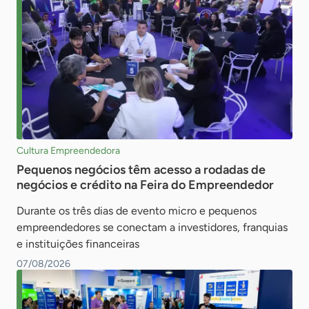
Inovação & Tecnologia
Período
Todos os períodos
Na última hora
Nas últimas 24 horas
Na última semana
Cultura Empreendedora
No último mês
Pequenos negócios têm acesso a rodadas de
negócios e crédito na Feira do Empreendedor
No último ano
Durante os três dias de evento micro e pequenos
Ordenar por
empreendedores se conectam a investidores, franquias
e instituições financeiras
Mais recentes
07/08/2026
Mais relevantes