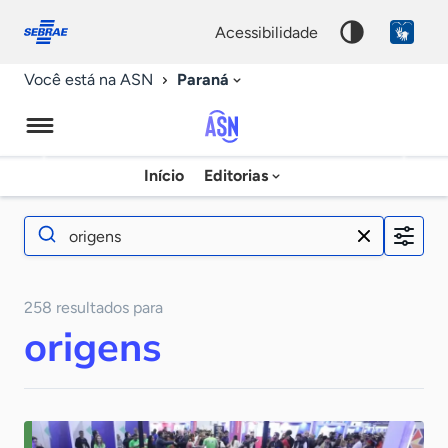
Fale
Acessibilidade
conosco
0
acessibilidade
9
Paraná
Você está na ASN
Agência
Início
Editorias
Sebrae
de
Notícias
Filtros
258 resultados para
Editorias
origens
Cultura Empreendedora
Dados
Economia & Política