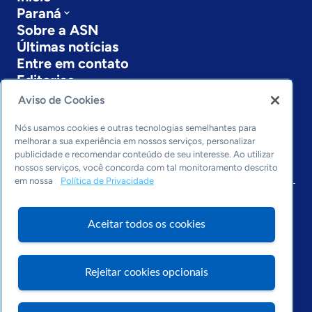
Paraná
Sobre a ASN
Últimas notícias
Entre em contato
Editorias
Aviso de Cookies
Economia & Política
Inovação & Tecnologia
Nós usamos cookies e outras tecnologias semelhantes para
Cultura empreendedora
melhorar a sua experiência em nossos serviços, personalizar
publicidade e recomendar conteúdo de seu interesse. Ao utilizar
Dados
nossos serviços, você concorda com tal monitoramento descrito
Arquivo
em nossa
Política de Privacidade
Aceitar todos os cookies
Rejeitar cookies opcionais