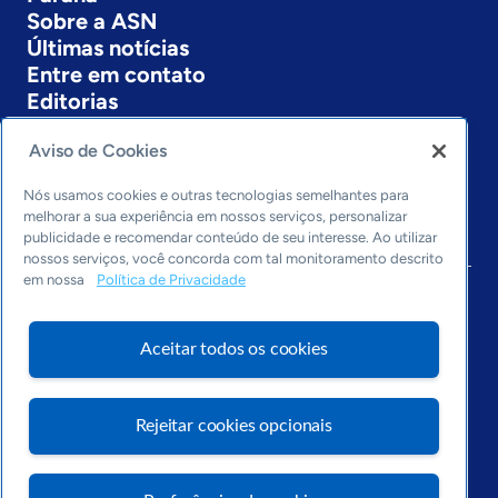
Sobre a ASN
Últimas notícias
Entre em contato
Editorias
Economia & Política
Aviso de Cookies
Inovação & Tecnologia
Cultura empreendedora
Nós usamos cookies e outras tecnologias semelhantes para
melhorar a sua experiência em nossos serviços, personalizar
Dados
publicidade e recomendar conteúdo de seu interesse. Ao utilizar
Arquivo
nossos serviços, você concorda com tal monitoramento descrito
em nossa
Política de Privacidade
Aceitar todos os cookies
Rejeitar cookies opcionais