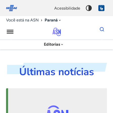
Fale
Acessibilidade
conosco
0
acessibilidade
9
Paraná
Você está na ASN
Dados
para
busca
Agência
Editorias
Palavra
Sebrae
chave
de
Notícias
Últimas notícias