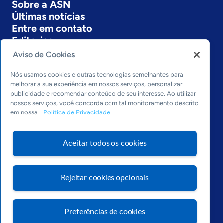
Sobre a ASN
Últimas notícias
Entre em contato
Editorias
Aviso de Cookies
Economia & Política
Inovação & Tecnologia
Nós usamos cookies e outras tecnologias semelhantes para
Cultura empreendedora
melhorar a sua experiência em nossos serviços, personalizar
publicidade e recomendar conteúdo de seu interesse. Ao utilizar
Dados
nossos serviços, você concorda com tal monitoramento descrito
Arquivo
em nossa
Política de Privacidade
Aceitar todos os cookies
Rejeitar cookies opcionais
Preferências de cookies
Visite o Portal Sebrae