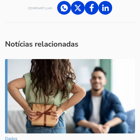
COMPARTILHE
Acesse nossos canais de atendimento
Ficou com alguma dúvida?
.
Se
você é um profissional da imprensa, entre em contato pelo
imprensa@sebrae.com.br
fale com a ASN em cada UF
ou
Notícias relacionadas
Dados