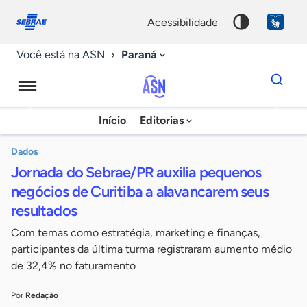
Fale
Acessibilidade
conosco
0
acessibilidade
9
Paraná
Você está na ASN
Dados
para
busca
Agência
Início
Editorias
Palavra
Sebrae
chave
de
Dados
Jornada do Sebrae/PR auxilia pequenos
Notícias
negócios de Curitiba a alavancarem seus
resultados
Com temas como estratégia, marketing e finanças,
participantes da última turma registraram aumento médio
de 32,4% no faturamento
Por
Redação