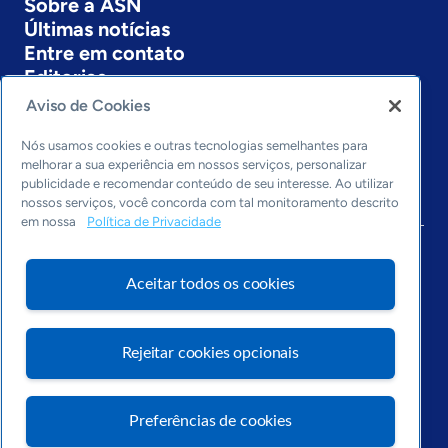
Sobre a ASN
Últimas notícias
Entre em contato
Editorias
Aviso de Cookies
Economia & Política
Inovação & Tecnologia
Nós usamos cookies e outras tecnologias semelhantes para
Cultura empreendedora
melhorar a sua experiência em nossos serviços, personalizar
publicidade e recomendar conteúdo de seu interesse. Ao utilizar
Dados
nossos serviços, você concorda com tal monitoramento descrito
Arquivo
em nossa
Política de Privacidade
Aceitar todos os cookies
Rejeitar cookies opcionais
Preferências de cookies
Visite o Portal Sebrae