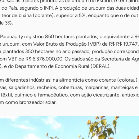
Sul são as maiores produtoras de urucum do Estado, e têm aind
l do País, segundo o INPI. A produção de urucum das duas cidad
teor de bixina (corante), superior a 5%, enquanto que o de out
de 3%.
Paranacity registrou 850 hectares plantados, o equivalente a 9
 urucum, com Valor Bruto de Produção (VBP) de R$ R$ 19.747
m plantados 350 hectares no ano passado, produção correspond
om VBP de R$ 6.376.000,00. Os dados são da Secretaria da Agr
, e do Departamento de Economia Rural (DERAL).
m diferentes indústrias: na alimentícia como corante (colorau),
as, salgadinhos, recheios, coberturas, margarinas, manteigas e
r têxtil, químico e farmacêutico, com ação cicatrizante, antioxi
ém como bronzeador solar.