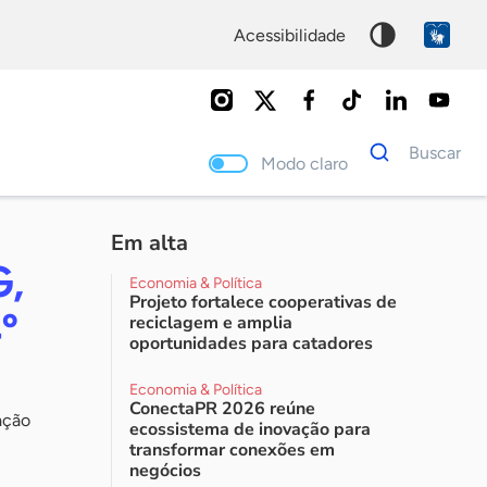
acessibilidade
Dados
Buscar
para
Modo claro
busca
Palavra
chave
Em alta
G,
Economia & Política
Projeto fortalece cooperativas de
º
reciclagem e amplia
oportunidades para catadores
Economia & Política
ConectaPR 2026 reúne
ação
ecossistema de inovação para
transformar conexões em
negócios