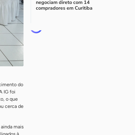
negociam direto com 14
compradores em Curitiba
ecimento do
A IG foi
to, o que
ou cerca de
 ainda mais
ligados à