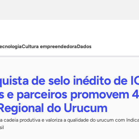
ecnologia
Cultura empreendedora
Dados
ista de selo inédito de I
s e parceiros promovem 4
Regional do Urucum
 a cadeia produtiva e valoriza a qualidade do urucum com Indic
il