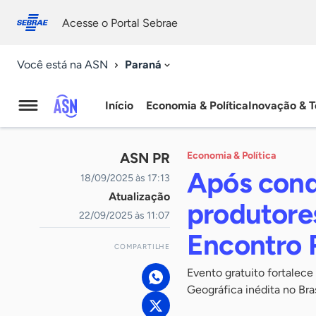
Fale
Acessibilidade
conosco
0
Acesse o Portal Sebrae
9
Paraná
Você está na ASN
Início
Economia & Política
Inovação & T
Agência
Sebrae
ASN PR
Economia & Política
de
Após conqu
18/09/2025 às 17:13
Atualização
Notícias
produtore
22/09/2025 às 11:07
Encontro 
COMPARTILHE
Evento gratuito fortalece
Geográfica inédita no Bras