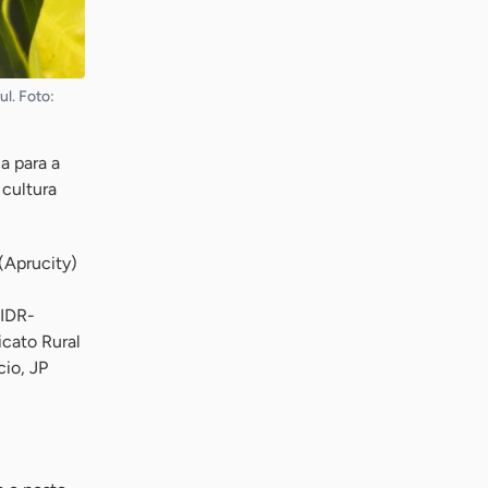
l. Foto:
a para a
 cultura
(Aprucity)
(IDR-
icato Rural
cio, JP