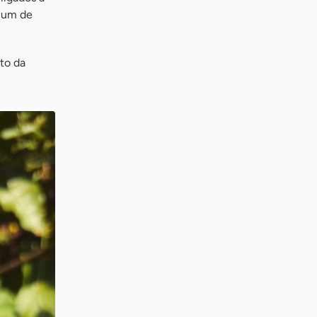
ucum de
to da