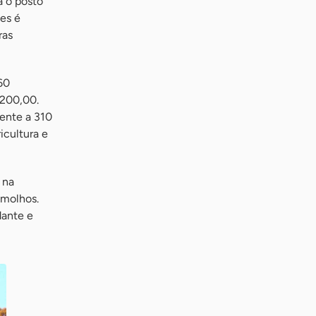
a o posto
es é
ras
60
.200,00.
ente a 310
icultura e
 na
 molhos.
dante e