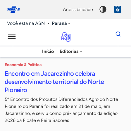
Fale
Acessibilidade
conosco
0
acessibilidade
9
Paraná
Você está na ASN
Dados
para
busca
Agência
Início
Editorias
Palavra
Sebrae
chave
de
Economia & Política
Encontro em Jacarezinho celebra
Notícias
desenvolvimento territorial do Norte
Pioneiro
5º Encontro dos Produtos Diferenciados Agro do Norte
Pioneiro do Paraná foi realizado em 21 de maio, em
Jacarezinho, e serviu como pré-lançamento da edição
2026 da Ficafé e Feira Sabores