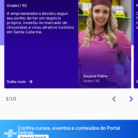
Urubici / SC
R
A empreendedora decidiu seguir
seu sonho de ter um negócio
próprio, investiu no mercado de
chocolates e virou atrativo turístico
em Santa Catarina.
Dayana Fabre
Urubici / SC
Saiba mais
1
/10
Confira cursos, eventos e conteúdos do Portal
Sebrae.
Acesse o Portal