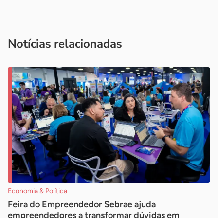
Acesse nossos canais de atendimento
Ficou com alguma dúvida?
.
Se
você é um profissional da imprensa, entre em contato pelo
imprensa@sebrae.com.br
fale com a ASN em cada UF
ou
Notícias relacionadas
Economia & Política
Feira do Empreendedor Sebrae ajuda
empreendedores a transformar dúvidas em