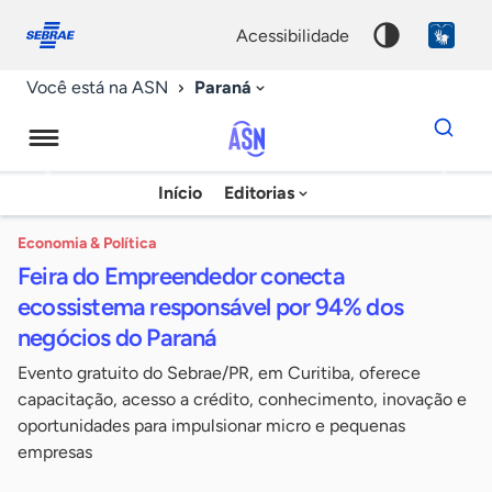
Fale
Acessibilidade
conosco
0
acessibilidade
9
Paraná
Você está na ASN
Dados
para
busca
Agência
Início
Editorias
Palavra
Sebrae
chave
de
Economia & Política
Feira do Empreendedor conecta
Notícias
ecossistema responsável por 94% dos
negócios do Paraná
Evento gratuito do Sebrae/PR, em Curitiba, oferece
capacitação, acesso a crédito, conhecimento, inovação e
oportunidades para impulsionar micro e pequenas
empresas