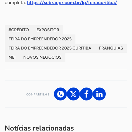
completa:
https://sebraepr.com.br/lp/feiracuritiba/
#CRÉDITO
EXPOSITOR
FEIRA DO EMPREENDEDOR 2025
FEIRA DO EMPREENDEDOR 2025 CURITIBA
FRANQUIAS
MEI
NOVOS NEGÓCIOS
COMPARTILHE
Acesse nossos canais de atendimento
Ficou com alguma dúvida?
.
Se
você é um profissional da imprensa, entre em contato pelo
imprensa@sebrae.com.br
fale com a ASN em cada UF
ou
Notícias relacionadas