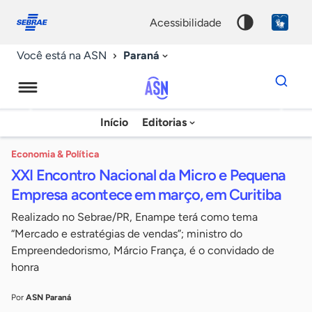
Fale
Acessibilidade
conosco
0
acessibilidade
9
Paraná
Você está na ASN
Dados
para
busca
Agência
Início
Editorias
Palavra
Sebrae
chave
de
Economia & Política
XXI Encontro Nacional da Micro e Pequena
Notícias
Empresa acontece em março, em Curitiba
Realizado no Sebrae/PR, Enampe terá como tema
“Mercado e estratégias de vendas”; ministro do
Empreendedorismo, Márcio França, é o convidado de
honra
Por
ASN Paraná