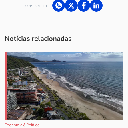
COMPARTILHE
Acesse nossos canais de atendimento
Ficou com alguma dúvida?
.
Se
você é um profissional da imprensa, entre em contato pelo
imprensa@sebrae.com.br
fale com a ASN em cada UF
ou
Notícias relacionadas
Economia & Política