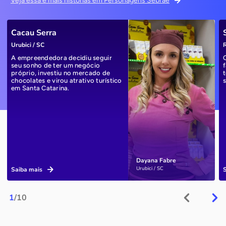
Veja essa e mais histórias em Personagens Sebrae
Cacau Serra
Urubici / SC
R
A empreendedora decidiu seguir
seu sonho de ter um negócio
próprio, investiu no mercado de
chocolates e virou atrativo turístico
em Santa Catarina.
Dayana Fabre
Urubici / SC
Saiba mais
1
/10