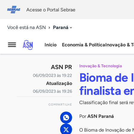
Fale
Acessibilidade
conosco
0
Acesse o Portal Sebrae
9
Paraná
Você está na ASN
Início
Economia & Política
Inovação & T
Agência
Sebrae
ASN PR
Inovação & Tecnologia
de
Bioma de 
06/09/2023 às 19:22
Atualização
Notícias
finalista 
06/09/2023 às 19:26
Classificação final será 
COMPARTILHE
Por
ASN Paraná
O Bioma de Inovação de M