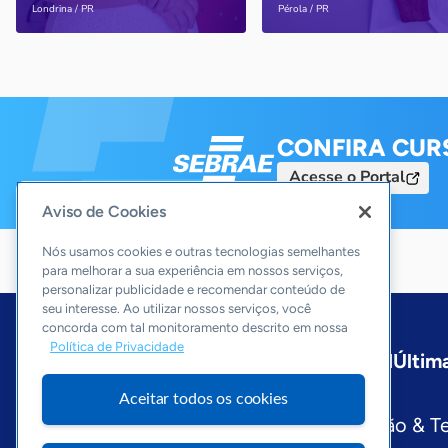
Saiba mais
Saiba mais
Londrina / PR
Pérola / PR
CONFIRA CUR
Acesse o Portal
Aviso de Cookies
Nós usamos cookies e outras tecnologias semelhantes
para melhorar a sua experiência em nossos serviços,
personalizar publicidade e recomendar conteúdo de
seu interesse. Ao utilizar nossos serviços, você
concorda com tal monitoramento descrito em nossa
Política de Privacidade
Início
Paraná
Sobre a ASN
Última
Editorias
Aceitar todos os cookies
Economia & Política
Inovação & T