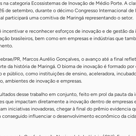
stas na categoria Ecossistemas de Inovação de Médio Porte. A cla
a 26 de setembro, durante o décimo Congresso Internacional de
ual participará uma comitiva de Maringá representando o setor.
é incentivar e reconhecer esforços de inovação e de gestão da
ação brasileiros, bem como em empresas e indústrias que ta
mento.
brae/PR, Marcos Aurélio Gonçalves, o avanço até a final reflet
te da história de Maringá. O bioma de inovação é formado por 
 e público, como instituições de ensino, aceleradora, incubado
co, ambientes de inovação e empresas.
ultados desse trabalho em conjunto, feito em prol da pauta da 
es que impactam diretamente a inovação dentro de empresas 
am iniciativas inovadoras, chegar à final do prêmio evidencia 
m conseguido influenciar o desenvolvimento econômico da cid