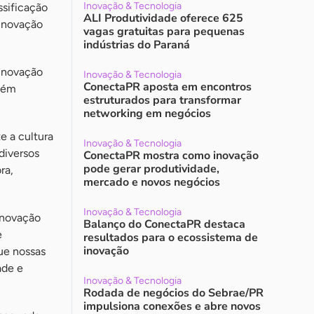
Inovação & Tecnologia
ssificação
ALI Produtividade oferece 625
 Inovação
vagas gratuitas para pequenas
indústrias do Paraná
 inovação
Inovação & Tecnologia
ConectaPR aposta em encontros
mbém
estruturados para transformar
networking em negócios
e a cultura
Inovação & Tecnologia
diversos
ConectaPR mostra como inovação
pode gerar produtividade,
ra,
mercado e novos negócios
Inovação & Tecnologia
inovação
Balanço do ConectaPR destaca
e
resultados para o ecossistema de
inovação
que nossas
ade e
Inovação & Tecnologia
Rodada de negócios do Sebrae/PR
impulsiona conexões e abre novos