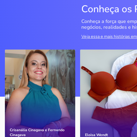
Conheça os 
Conheça a força que emp
negócios, realidades e hi
Veja essa e mais histórias 
QualiMedi Saúde
Miragem Moda Ínti
Londrina / PR
Pérola / PR
Crisanália Cinagava e
Com o apoio do Sebrae, a
Fernando Cinagava abriram
empresa cresceu e
clínica com atendimento de
atualmente conta com
nível particular com preço
quatro lojas
acessível
Crisanália Cinagava e Fernando
Cinagava
Eloisa Wendt