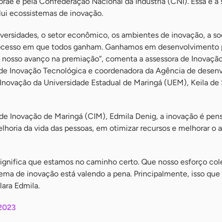
brae e pela Confederação Nacional da Indústria (CNI). Essa é a
lui ecossistemas de inovação.
iversidades, o setor econômico, os ambientes de inovação, a s
processo em que todos ganham. Ganhamos em desenvolvimento p
nosso avanço na premiação”, comenta a assessora de Inovação
de Inovação Tecnológica e coordenadora da Agência de desen
Inovação da Universidade Estadual de Maringá (UEM), Keila de
 de Inovação de Maringá (CIM), Edmila Denig, a inovação é pen
lhoria da vida das pessoas, em otimizar recursos e melhorar o
 significa que estamos no caminho certo. Que nosso esforço col
ema de inovação está valendo a pena. Principalmente, isso que
lara Edmila.
2023