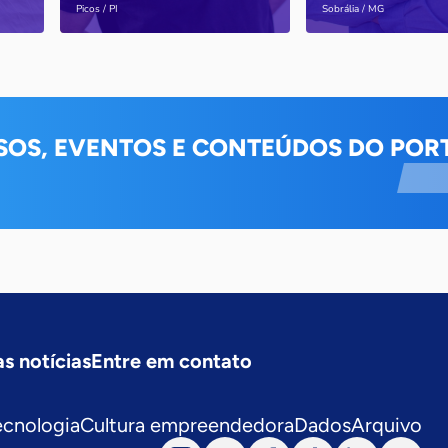
Saiba mais
Saiba mais
Picos / PI
Sobrália / MG
SOS, EVENTOS E CONTEÚDOS DO PORT
s notícias
Entre em contato
ecnologia
Cultura empreendedora
Dados
Arquivo