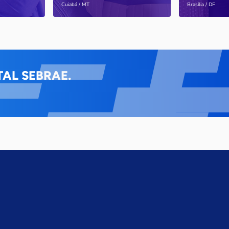
Saiba mais
Saiba mais
Cuiabá / MT
Brasília / DF
AL SEBRAE.