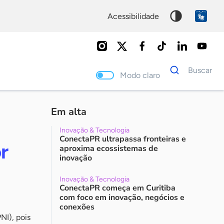
acessibilidade
Dados
Buscar
para
Modo claro
busca
Palavra
chave
Em alta
Inovação & Tecnologia
ConectaPR ultrapassa fronteiras e
r
aproxima ecossistemas de
inovação
Inovação & Tecnologia
ConectaPR começa em Curitiba
com foco em inovação, negócios e
conexões
NI), pois