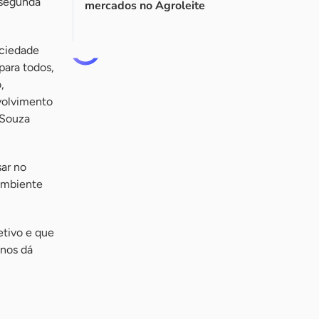
 segunda
mercados no Agroleite
ociedade
ara todos,
,
volvimento
 Souza
sar no
 ambiente
etivo e que
 nos dá