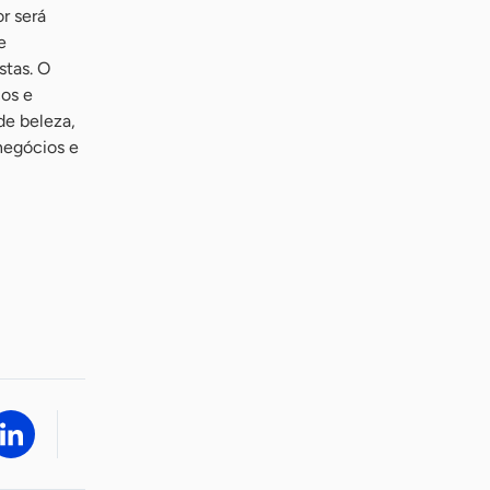
r será
e
stas. O
os e
de beleza,
negócios e