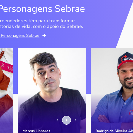
Personagens Sebrae
reendedores têm para transformar
stórias de vida, com o apoio do Sebrae.
em Personagens Sebrae
ma
Bipp Tecnologia
Criatório Neve
Picos / PI
Sobrália / MG
Marcus Linhares
História
transformou a tese do
doutorado em negócio
Marcus Linhares
Rodrigo da Silveira A