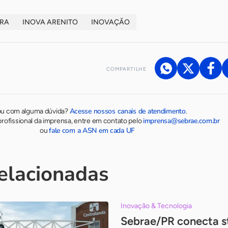
ORA
INOVA ARENITO
INOVAÇÃO
COMPARTILHE
Acesse nossos canais de atendimento
ou com alguma dúvida?
.
imprensa@sebrae.com.br
rofissional da imprensa, entre em contato pelo
fale com a ASN em cada UF
ou
relacionadas
Inovação & Tecnologia
Sebrae/PR conecta s