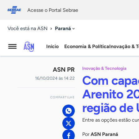
Fale
Acessibilidade
conosco
0
Acesse o Portal Sebrae
9
Paraná
Você está na ASN
Início
Economia & Política
Inovação & T
Agência
Sebrae
ASN PR
Inovação & Tecnologia
de
Com capac
16/10/2024 às 14:22
Notícias
Arenito 2
COMPARTILHE
região de
Entre as opções estão curs
Por
ASN Paraná