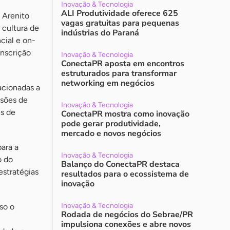
Inovação & Tecnologia
ALI Produtividade oferece 625
 Arenito
vagas gratuitas para pequenas
 cultura de
indústrias do Paraná
cial e on-
inscrição
Inovação & Tecnologia
ConectaPR aposta em encontros
estruturados para transformar
networking em negócios
acionadas a
ssões de
Inovação & Tecnologia
es de
ConectaPR mostra como inovação
pode gerar produtividade,
mercado e novos negócios
ara a
Inovação & Tecnologia
o do
Balanço do ConectaPR destaca
stratégias
resultados para o ecossistema de
inovação
Inovação & Tecnologia
so o
Rodada de negócios do Sebrae/PR
impulsiona conexões e abre novos