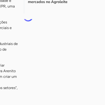
idade e
mercados no Agroleite
e/PR, uma
ições
ciais e
ustriais de
o de
iar
va Arenito
m criar um
m
s setores”,