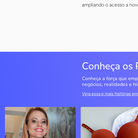
ampliando o acesso a no
Conheça os 
Conheça a força que emp
negócios, realidades e hi
Veja essa e mais histórias 
QualiMedi Saúde
Miragem Moda Ínti
Londrina / PR
Pérola / PR
Crisanália Cinagava e
Com o apoio do Sebrae, a