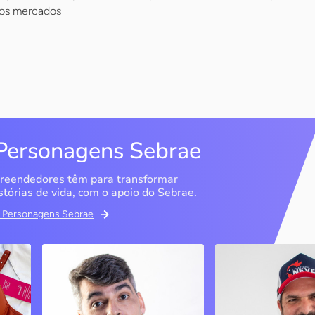
vos mercados
Personagens Sebrae
reendedores têm para transformar
stórias de vida, com o apoio do Sebrae.
em Personagens Sebrae
ma
Bipp Tecnologia
Criatório Neve
Picos / PI
Sobrália / MG
Marcus Linhares
História