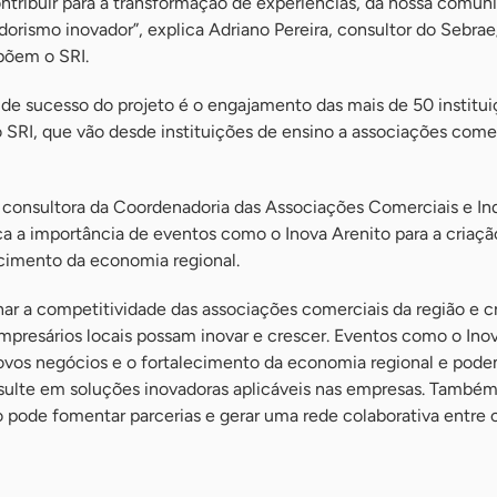
ntribuir para a transformação de experiências, da nossa comun
orismo inovador”, explica Adriano Pereira, consultor do Sebra
põem o SRI.
 de sucesso do projeto é o engajamento das mais de 50 institu
SRI, que vão desde instituições de ensino a associações comer
, consultora da Coordenadoria das Associações Comerciais e Ind
rça a importância de eventos como o Inova Arenito para a criaçã
ecimento da economia regional.
ar a competitividade das associações comerciais da região e cr
mpresários locais possam inovar e crescer. Eventos como o Ino
ovos negócios e o fortalecimento da economia regional e pode
sulte em soluções inovadoras aplicáveis nas empresas. També
pode fomentar parcerias e gerar uma rede colaborativa entre o