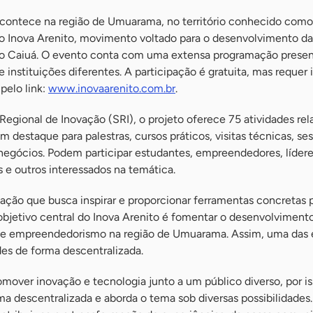
 acontece na região de Umuarama, no território conhecido como
do Inova Arenito, movimento voltado para o desenvolvimento da
to Caiuá. O evento conta com uma extensa programação presen
 instituições diferentes. A participação é gratuita, mas requer 
 pelo link:
www.inovaarenito.com.br
.
egional de Inovação (SRI), o projeto oferece 75 atividades rel
m destaque para palestras, cursos práticos, visitas técnicas, se
negócios. Podem participar estudantes, empreendedores, líder
s e outros interessados na temática.
ção que busca inspirar e proporcionar ferramentas concretas p
objetivo central do Inova Arenito é fomentar o desenvolviment
 e empreendedorismo na região de Umuarama. Assim, uma das e
ades de forma descentralizada.
mover inovação e tecnologia junto a um público diverso, por is
ma descentralizada e aborda o tema sob diversas possibilidades.