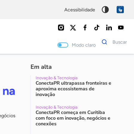
acessibilidade
Dados
Buscar
para
Modo claro
busca
Palavra
chave
Em alta
Inovação & Tecnologia
ConectaPR ultrapassa fronteiras e
 na
aproxima ecossistemas de
inovação
Inovação & Tecnologia
ConectaPR começa em Curitiba
negócios
com foco em inovação, negócios e
conexões