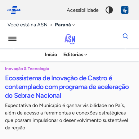
Fale
Acessibilidade
conosco
0
acessibilidade
9
Paraná
Você está na ASN
Dados
para
busca
Agência
Início
Editorias
Palavra
Sebrae
chave
de
Inovação & Tecnologia
Ecossistema de Inovação de Castro é
Notícias
contemplado com programa de aceleração
do Sebrae Nacional
Expectativa do Município é ganhar visibilidade no País,
além de acesso a ferramentas e conexões estratégicas
que possam impulsionar o desenvolvimento sustentável
da região