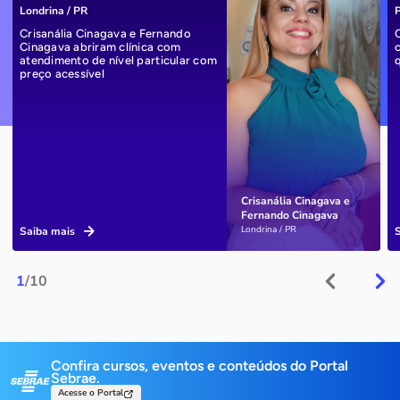
Londrina / PR
P
Crisanália Cinagava e Fernando
Cinagava abriram clínica com
atendimento de nível particular com
preço acessível
Crisanália Cinagava e
Fernando Cinagava
Londrina / PR
Saiba mais
1
/10
Confira cursos, eventos e conteúdos do Portal
Sebrae.
Acesse o Portal