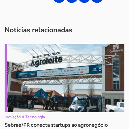
Acesse nossos canais de atendimento
Ficou com alguma dúvida?
.
Se
você é um profissional da imprensa, entre em contato pelo
imprensa@sebrae.com.br
fale com a ASN em cada UF
ou
Notícias relacionadas
Inovação & Tecnologia
Sebrae/PR conecta startups ao agronegócio