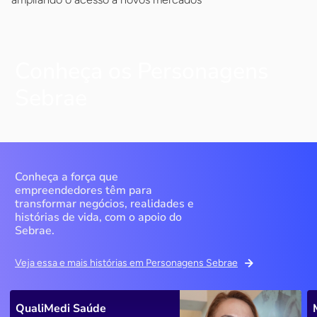
Conheça os Personagens
Sebrae
Conheça a força que
empreendedores têm para
transformar negócios, realidades e
histórias de vida, com o apoio do
Sebrae.
Veja essa e mais histórias em Personagens Sebrae
QualiMedi Saúde