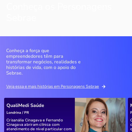
Conheça os Personagens
Sebrae
Conheça a força que
empreendedores têm para
transformar negócios, realidades e
histórias de vida, com o apoio do
Sebrae.
Veja essa e mais histórias em Personagens Sebrae
QualiMedi Saúde
Londrina / PR
P
Crisanália Cinagava e Fernando
Cinagava abriram clínica com
atendimento de nível particular com