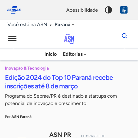
Fale
Acessibilidade
conosco
0
acessibilidade
9
Paraná
Você está na ASN
Dados
para
busca
Agência
Início
Editorias
Palavra
Sebrae
chave
de
Inovação & Tecnologia
Edição 2024 do Top 10 Paraná recebe
Notícias
inscrições até 8 de março
Programa do Sebrae/PR é destinado a startups com
potencial de inovação e crescimento
Por
ASN Paraná
ASN PR
COMPARTILHE