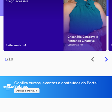
preço acessível
Crisanália Cinagava e
Fernando Cinagava
Londrina / PR
Saiba mais
1
/10
Confira cursos, eventos e conteúdos do Portal
Sebrae.
Acesse o Portal