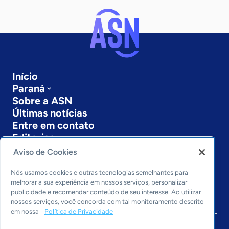
Início
Paraná
Sobre a ASN
Últimas notícias
Entre em contato
Editorias
Aviso de Cookies
Economia & Política
Inovação & Tecnologia
Nós usamos cookies e outras tecnologias semelhantes para
Cultura empreendedora
melhorar a sua experiência em nossos serviços, personalizar
publicidade e recomendar conteúdo de seu interesse. Ao utilizar
Dados
nossos serviços, você concorda com tal monitoramento descrito
Arquivo
em nossa
Política de Privacidade