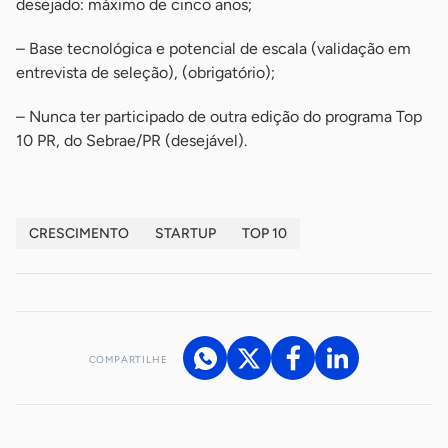
desejado: máximo de cinco anos;
– Base tecnológica e potencial de escala (validação em
entrevista de seleção), (obrigatório);
– Nunca ter participado de outra edição do programa Top
10 PR, do Sebrae/PR (desejável).
CRESCIMENTO
STARTUP
TOP 10
COMPARTILHE
Acesse nossos canais de atendimento
Ficou com alguma dúvida?
.
Se
você é um profissional da imprensa, entre em contato pelo