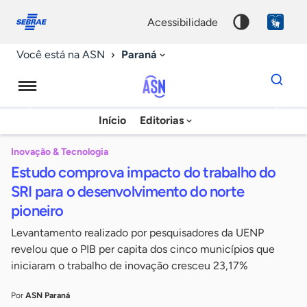
Fale
Acessibilidade
conosco
0
acessibilidade
9
Paraná
Você está na ASN
Dados
para
busca
Agência
Início
Editorias
Palavra
Sebrae
chave
de
Inovação & Tecnologia
Estudo comprova impacto do trabalho do
Notícias
SRI para o desenvolvimento do norte
pioneiro
Levantamento realizado por pesquisadores da UENP
revelou que o PIB per capita dos cinco municípios que
iniciaram o trabalho de inovação cresceu 23,17%
Por
ASN Paraná