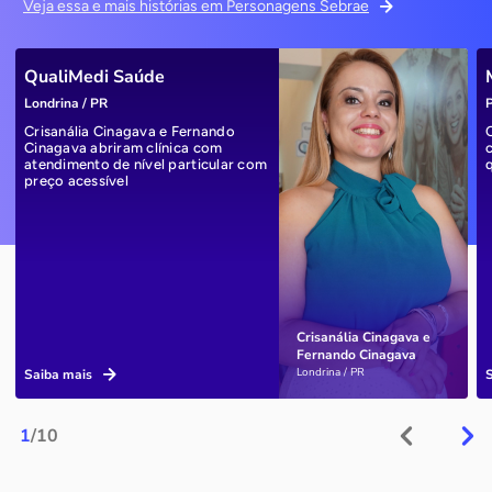
Veja essa e mais histórias em Personagens Sebrae
QualiMedi Saúde
Londrina / PR
P
Crisanália Cinagava e Fernando
Cinagava abriram clínica com
atendimento de nível particular com
preço acessível
Crisanália Cinagava e
Fernando Cinagava
Londrina / PR
Saiba mais
1
/10