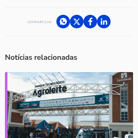
COMPARTILHE
Acesse nossos canais de atendimento
Ficou com alguma dúvida?
.
Se
você é um profissional da imprensa, entre em contato pelo
imprensa@sebrae.com.br
fale com a ASN em cada UF
ou
Notícias relacionadas