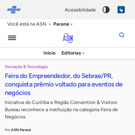
Fale
Acessibilidade
conosco
0
acessibilidade
9
Paraná
Você está na ASN
Dados
para
busca
Agência
Início
Editorias
Palavra
Sebrae
chave
de
Inovação & Tecnologia
Feira do Empreendedor, do Sebrae/PR,
Notícias
conquista prêmio voltado para eventos de
negócios
Iniciativa do Curitiba e Região Convention & Visitors
Bureau reconhece a instituição na categoria Feira de
Negócios
Por
ASN Paraná