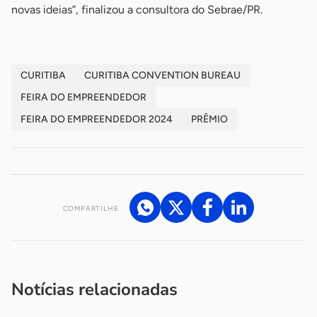
novas ideias”, finalizou a consultora do Sebrae/PR.
CURITIBA
CURITIBA CONVENTION BUREAU
FEIRA DO EMPREENDEDOR
FEIRA DO EMPREENDEDOR 2024
PRÊMIO
COMPARTILHE
Acesse nossos canais de atendimento
Ficou com alguma dúvida?
.
Se
você é um profissional da imprensa, entre em contato pelo
imprensa@sebrae.com.br
fale com a ASN em cada UF
ou
Notícias relacionadas