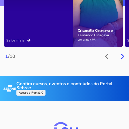
Crisanália Cinagava e
Fernando Cinagava
Londrina / PR
Saiba mais
1
/10
Confira cursos, eventos e conteúdos do Portal
Sebrae.
Acesse o Portal