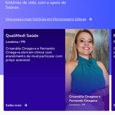
histórias de vida, com o apoio do
Sebrae.
Veja essa e mais histórias em Personagens Sebrae
QualiMedi Saúde
Londrina / PR
P
Crisanália Cinagava e Fernando
Cinagava abriram clínica com
atendimento de nível particular com
preço acessível
Crisanália Cinagava e
Fernando Cinagava
Londrina / PR
Saiba mais