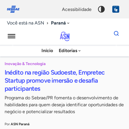
Fale
Acessibilidade
conosco
0
acessibilidade
9
Paraná
Você está na ASN
Dados
para
busca
Agência
Início
Editorias
Palavra
Sebrae
chave
de
Inovação & Tecnologia
Inédito na região Sudoeste, Empretec
Notícias
Startup promove imersão e desafia
participantes
Programa do Sebrae/PR fomenta o desenvolvimento de
habilidades para quem deseja identificar oportunidades de
negócio e potencializar resultados
Por
ASN Paraná