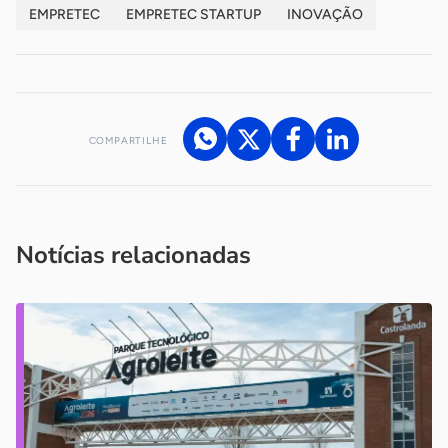
EMPRETEC
EMPRETEC STARTUP
INOVAÇÃO
COMPARTILHE
Acesse nossos canais de atendimento
Ficou com alguma dúvida?
.
Se
você é um profissional da imprensa, entre em contato pelo
imprensa@sebrae.com.br
fale com a ASN em cada UF
ou
Notícias relacionadas