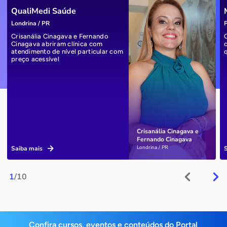
QualiMedi Saúde
Londrina / PR
P
Crisanália Cinagava e Fernando
Cinagava abriram clínica com
atendimento de nível particular com
preço acessível
Crisanália Cinagava e
Fernando Cinagava
Londrina / PR
Saiba mais
1
/10
Confira cursos, eventos e conteúdos do Portal