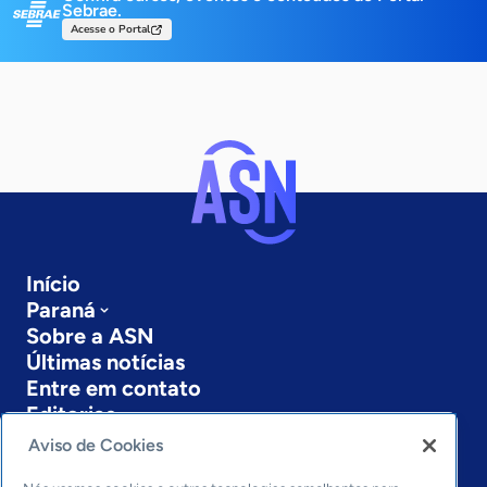
Sebrae.
Acesse o Portal
Início
Paraná
Sobre a ASN
Últimas notícias
Entre em contato
Editorias
Aviso de Cookies
Economia & Política
Inovação & Tecnologia