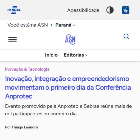
Fale
Acessibilidade
conosco
0
acessibilidade
9
Paraná
Você está na ASN
Dados
para
busca
Agência
Início
Editorias
Palavra
Sebrae
chave
de
Inovação & Tecnologia
Inovação, integração e empreendedorismo
Notícias
movimentam o primeiro dia da Conferência
Anprotec
Evento promovido pela Anprotec e Sebrae reúne mais de
mil participantes no primeiro dia
Por
Thiago Leandro