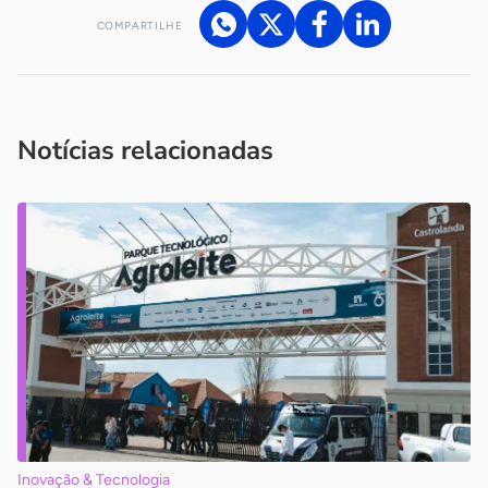
COMPARTILHE
Acesse nossos canais de atendimento
Ficou com alguma dúvida?
.
Se
você é um profissional da imprensa, entre em contato pelo
imprensa@sebrae.com.br
fale com a ASN em cada UF
ou
Notícias relacionadas
Inovação & Tecnologia