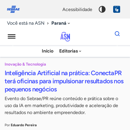
Fale
Acessibilidade
conosco
0
acessibilidade
9
Paraná
Você está na ASN
Dados
para
busca
Agência
Início
Editorias
Palavra
Sebrae
chave
de
Inovação & Tecnologia
Inteligência Artificial na prática: ConectaPR
Notícias
terá oficinas para impulsionar resultados nos
pequenos negócios
Evento do Sebrae/PR reúne conteúdo e prática sobre o
uso da IA em marketing, produtividade e aceleração de
resultados no ambiente empreendedor.
Por
Eduardo Pereira