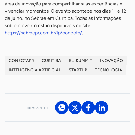
área de inovação para compartilhar suas experiências e
vivenciar momentos. O evento acontece nos dias 11 e 12
de julho, no Sebrae em Curitiba. Todas as informações
sobre o evento estão disponíveis no site:
https://sebraepr.com.br/lp/conecta/
.
CONECTAPR
CURITIBA
ELI SUMMIT
INOVAÇÃO
INTELIGÊNCIA ARTIFICIAL
STARTUP
TECNOLOGIA
COMPARTILHE
Acesse nossos canais de atendimento
Ficou com alguma dúvida?
.
Se
você é um profissional da imprensa, entre em contato pelo