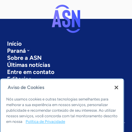
Início
Paraná
Sobre a ASN
Últimas notícias
Entre em contato
Editorias
Aviso de Cookies
Economia & Política
Inovação & Tecnologia
Nós usamos cookies e outras tecnologias semelhantes para
Cultura empreendedora
melhorar a sua experiência em nossos serviços, personalizar
publicidade e recomendar conteúdo de seu interesse. Ao utilizar
Dados
nossos serviços, você concorda com tal monitoramento descrito
Arquivo
em nossa
Política de Privacidade