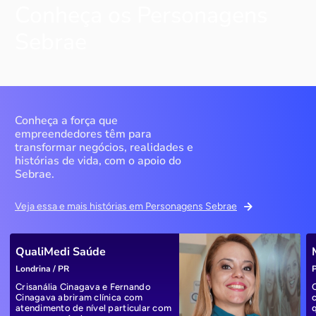
Conheça os Personagens
Sebrae
Conheça a força que
empreendedores têm para
transformar negócios, realidades e
histórias de vida, com o apoio do
Sebrae.
Veja essa e mais histórias em Personagens Sebrae
QualiMedi Saúde
Londrina / PR
P
Crisanália Cinagava e Fernando
Cinagava abriram clínica com
atendimento de nível particular com