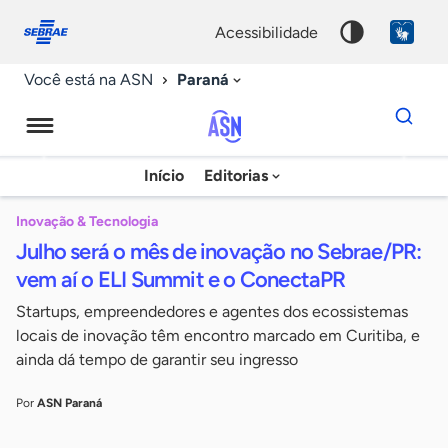
Fale
Acessibilidade
conosco
0
acessibilidade
9
Paraná
Você está na ASN
Dados
para
busca
Agência
Início
Editorias
Palavra
Sebrae
chave
de
Inovação & Tecnologia
Julho será o mês de inovação no Sebrae/PR:
Notícias
vem aí o ELI Summit e o ConectaPR
Startups, empreendedores e agentes dos ecossistemas
locais de inovação têm encontro marcado em Curitiba, e
ainda dá tempo de garantir seu ingresso
Por
ASN Paraná