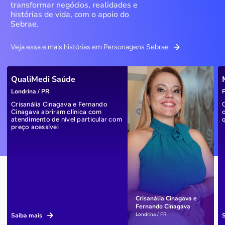
transformar negócios, realidades e
histórias de vida, com o apoio do
Sebrae.
Veja essa e mais histórias em Personagens Sebrae
QualiMedi Saúde
Londrina / PR
P
Crisanália Cinagava e Fernando
Cinagava abriram clínica com
atendimento de nível particular com
preço acessível
Crisanália Cinagava e
Fernando Cinagava
Londrina / PR
Saiba mais