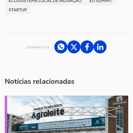
ECOSSISTEMA LOCAL DE INOVAÇÃO
ELI SUMMIT
STARTUP
COMPARTILHE
Acesse nossos canais de atendimento
Ficou com alguma dúvida?
.
Se
você é um profissional da imprensa, entre em contato pelo
imprensa@sebrae.com.br
fale com a ASN em cada UF
ou
Notícias relacionadas