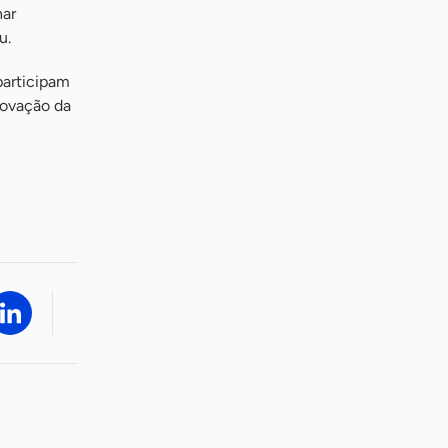
har
u.
participam
novação da