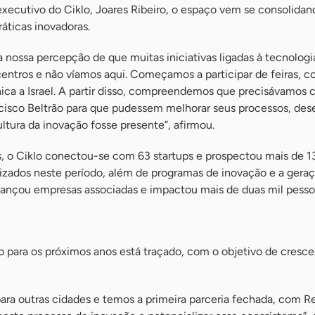
executivo do Ciklo, Joares Ribeiro, o espaço vem se consolida
áticas inovadoras.
da nossa percepção de que muitas iniciativas ligadas à tecnologi
ntros e não víamos aqui. Começamos a participar de feiras, c
ca a Israel. A partir disso, compreendemos que precisávamos c
isco Beltrão para que pudessem melhorar seus processos, des
ltura da inovação fosse presente”, afirmou.
s, o Ciklo conectou-se com 63 startups e prospectou mais de 1
izados neste período, além de programas de inovação e a gera
lcançou empresas associadas e impactou mais de duas mil pesso
o para os próximos anos está traçado, com o objetivo de cresce
ara outras cidades e temos a primeira parceria fechada, com Re