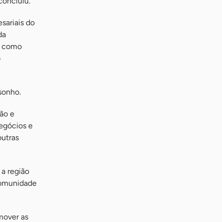
concluiu.
sariais do
da
m como
o
sonho.
ão e
negócios e
outras
a região
comunidade
mover as