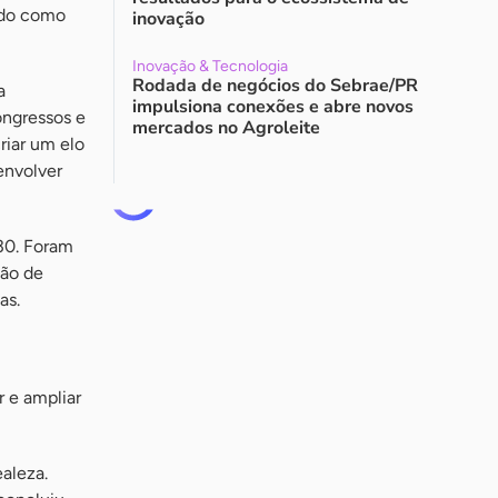
ndo como
inovação
Inovação & Tecnologia
Rodada de negócios do Sebrae/PR
a
impulsiona conexões e abre novos
ongressos e
mercados no Agroleite
riar um elo
envolver
30. Foram
ção de
as.
r e ampliar
aleza.