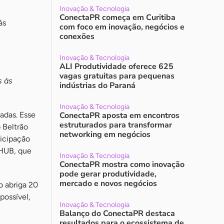
Inovação & Tecnologia
ConectaPR começa em Curitiba
às
com foco em inovação, negócios e
conexões
Inovação & Tecnologia
ALI Produtividade oferece 625
vagas gratuitas para pequenas
s às
indústrias do Paraná
Inovação & Tecnologia
adas. Esse
ConectaPR aposta em encontros
estruturados para transformar
 Beltrão
networking em negócios
icipação
 HUB, que
Inovação & Tecnologia
ConectaPR mostra como inovação
pode gerar produtividade,
mercado e novos negócios
o abriga 20
possível,
Inovação & Tecnologia
Balanço do ConectaPR destaca
resultados para o ecossistema de