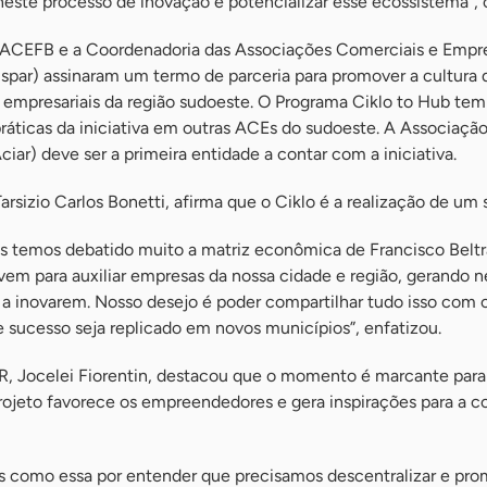
este processo de inovação e potencializar esse ecossistema”, 
 ACEFB e a Coordenadoria das Associações Comerciais e Empre
spar) assinaram um termo de parceria para promover a cultura 
 empresariais da região sudoeste. O Programa Ciklo to Hub te
 práticas da iniciativa em outras ACEs do sudoeste. A Associaçã
iar) deve ser a primeira entidade a contar com a iniciativa.
rsizio Carlos Bonetti, afirma que o Ciklo é a realização de um 
ós temos debatido muito a matriz econômica de Francisco Beltr
 vem para auxiliar empresas da nossa cidade e região, gerando 
 a inovarem. Nosso desejo é poder compartilhar tudo isso com 
 sucesso seja replicado em novos municípios”, enfatizou.
R, Jocelei Fiorentin, destacou que o momento é marcante para 
ojeto favorece os empreendedores e gera inspirações para a 
as como essa por entender que precisamos descentralizar e pro