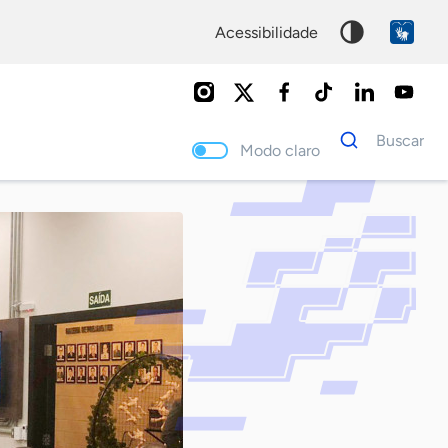
acessibilidade
Dados
Buscar
para
Modo claro
busca
Palavra
chave