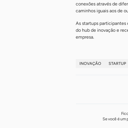
conexões através de dife
caminhos iguais aos de ou
As startups participantes
do hub de inovação e rec
empresa.
INOVAÇÃO
STARTUP
Fic
Se você é um p