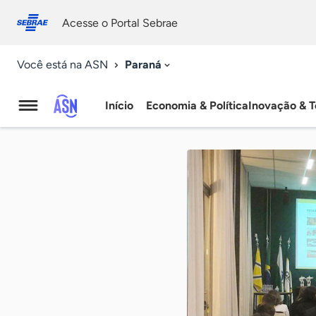
Fale
Acessibilidade
conosco
0
Acesse o Portal Sebrae
9
Paraná
Você está na ASN
Início
Economia & Política
Inovação & T
Agência
Sebrae
de
Notícias