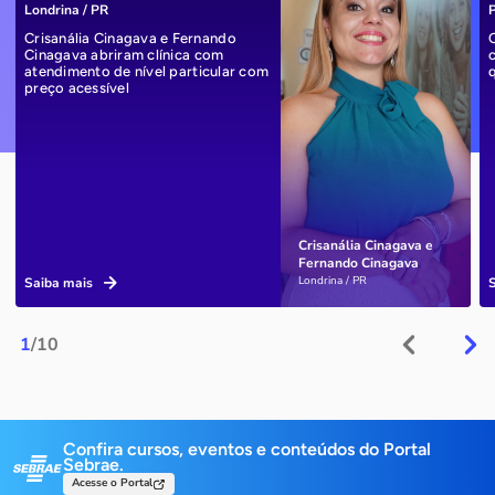
Londrina / PR
P
Crisanália Cinagava e Fernando
Cinagava abriram clínica com
atendimento de nível particular com
preço acessível
Crisanália Cinagava e
Fernando Cinagava
Londrina / PR
Saiba mais
1
/10
Confira cursos, eventos e conteúdos do Portal
Sebrae.
Acesse o Portal