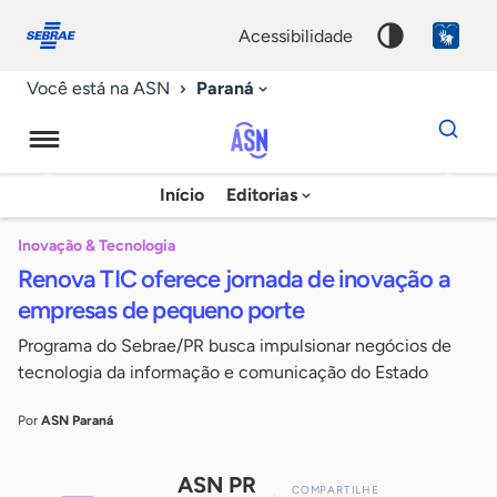
Fale
Acessibilidade
conosco
0
acessibilidade
9
Paraná
Você está na ASN
Dados
para
busca
Agência
Início
Editorias
Palavra
Sebrae
chave
de
Inovação & Tecnologia
Renova TIC oferece jornada de inovação a
Notícias
empresas de pequeno porte
Programa do Sebrae/PR busca impulsionar negócios de
tecnologia da informação e comunicação do Estado
Por
ASN Paraná
ASN PR
COMPARTILHE