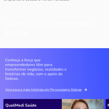
Conheça os Personagens
Sebrae
Conheça a força que
empreendedores têm para
transformar negócios, realidades e
histórias de vida, com o apoio do
Sebrae.
Veja essa e mais histórias em Personagens Sebrae
QualiMedi Saúde