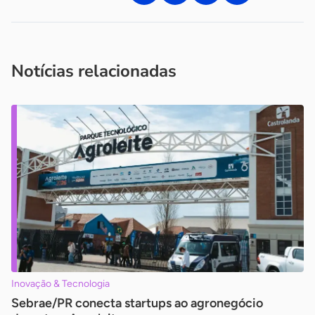
Acesse nossos canais de atendimento
Ficou com alguma dúvida?
.
Se
você é um profissional da imprensa, entre em contato pelo
imprensa@sebrae.com.br
fale com a ASN em cada UF
ou
Notícias relacionadas
Inovação & Tecnologia
Sebrae/PR conecta startups ao agronegócio