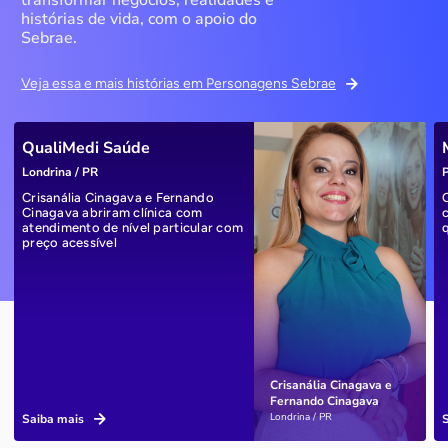
histórias de vida, com o apoio do
Sebrae.
Veja essa e mais histórias em Personagens Sebrae
QualiMedi Saúde
Londrina / PR
P
Crisanália Cinagava e Fernando
Cinagava abriram clínica com
atendimento de nível particular com
preço acessível
Crisanália Cinagava e
Fernando Cinagava
Londrina / PR
Saiba mais