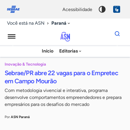
Fale
Acessibilidade
conosco
0
acessibilidade
9
Paraná
Você está na ASN
Dados
para
busca
Agência
Início
Editorias
Palavra
Sebrae
chave
de
Inovação & Tecnologia
Sebrae/PR abre 22 vagas para o Empretec
Notícias
em Campo Mourão
Com metodologia vivencial e interativa, programa
desenvolve comportamentos empreendedores e prepara
empresários para os desafios do mercado
Por
ASN Paraná