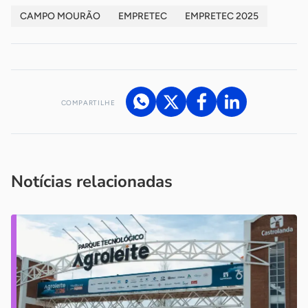
CAMPO MOURÃO
EMPRETEC
EMPRETEC 2025
COMPARTILHE
Acesse nossos canais de atendimento
Ficou com alguma dúvida?
.
Se
você é um profissional da imprensa, entre em contato pelo
imprensa@sebrae.com.br
fale com a ASN em cada UF
ou
Notícias relacionadas