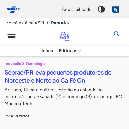
Fale
Acessibilidade
conosco
0
acessibilidade
9
Paraná
Você está na ASN
Dados
para
busca
Agência
Início
Editorias
Palavra
Sebrae
chave
de
Inovação & Tecnologia
Sebrae/PR leva pequenos produtores do
Notícias
Noroeste e Norte ao Ca Fé On
Ao todo, 14 cafeicultores estarão no estande da
instituição neste sábado (2) e domingo (3), no antigo IBC
Maringá Tech
Por
ASN Paraná