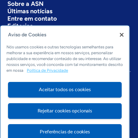
Sobre a ASN
Últimas notícias
Entre em contato
Editorias
Aviso de Cookies
Economia & Política
Inovação & Tecnologia
Nós usamos cookies e outras tecnologias semelhantes para
Cultura empreendedora
melhorar a sua experiência em nossos serviços, personalizar
publicidade e recomendar conteúdo de seu interesse. Ao utilizar
Dados
nossos serviços, você concorda com tal monitoramento descrito
Arquivo
em nossa
Política de Privacidade
Aceitar todos os cookies
Rejeitar cookies opcionais
Preferências de cookies
Visite o Portal Sebrae