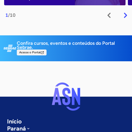
1
/10
Confira cursos, eventos e conteúdos do Portal
Sebrae.
Acesse o Portal
Início
Paraná