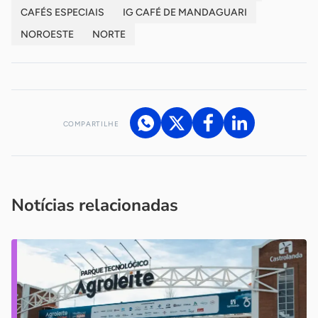
CAFÉS ESPECIAIS
IG CAFÉ DE MANDAGUARI
NOROESTE
NORTE
COMPARTILHE
Acesse nossos canais de atendimento
Ficou com alguma dúvida?
.
Se
você é um profissional da imprensa, entre em contato pelo
imprensa@sebrae.com.br
fale com a ASN em cada UF
ou
Notícias relacionadas