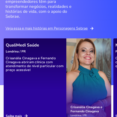
empreendedores têm para
transformar negócios, realidades e
histórias de vida, com o apoio do
Sebrae.
Veja essa e mais histórias em Personagens Sebrae
QualiMedi Saúde
Londrina / PR
P
Crisanália Cinagava e Fernando
Cinagava abriram clínica com
atendimento de nível particular com
preço acessível
Crisanália Cinagava e
Fernando Cinagava
Londrina / PR
Saiba mais