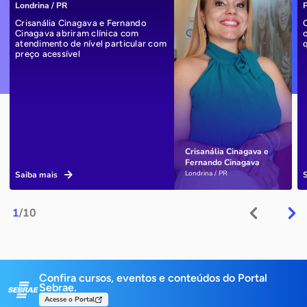
Londrina / PR
P
Crisanália Cinagava e Fernando
Cinagava abriram clínica com
atendimento de nível particular com
preço acessível
Crisanália Cinagava e
Fernando Cinagava
Londrina / PR
Saiba mais
1
/10
Confira cursos, eventos e conteúdos do Portal
Sebrae.
Acesse o Portal