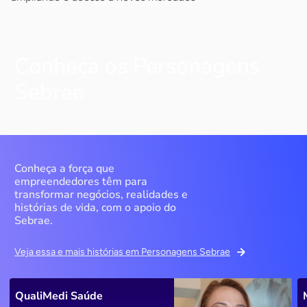
Conheça os Personagens
Sebrae
Conheça a força que
empreendedores têm para
transformar negócios, realidades e
histórias de vida, com o apoio do
Sebrae.
Veja essa e mais histórias em Personagens Sebrae
QualiMedi Saúde