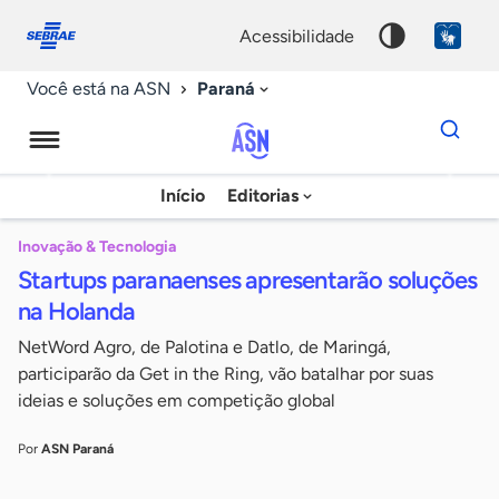
Fale
Acessibilidade
conosco
0
acessibilidade
9
Paraná
Você está na ASN
Dados
para
busca
Agência
Início
Editorias
Palavra
Sebrae
chave
de
Inovação & Tecnologia
Startups paranaenses apresentarão soluções
Notícias
na Holanda
NetWord Agro, de Palotina e Datlo, de Maringá,
participarão da Get in the Ring, vão batalhar por suas
ideias e soluções em competição global
Por
ASN Paraná