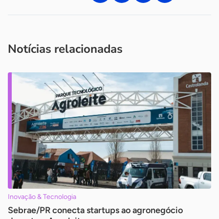
Acesse nossos canais de atendimento
Ficou com alguma dúvida?
.
Se
você é um profissional da imprensa, entre em contato pelo
imprensa@sebrae.com.br
fale com a ASN em cada UF
ou
Notícias relacionadas
Inovação & Tecnologia
Sebrae/PR conecta startups ao agronegócio