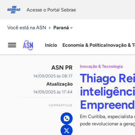
Fale
Acessibilidade
conosco
0
Acesse o Portal Sebrae
9
Paraná
Você está na ASN
Início
Economia & Política
Inovação & T
Agência
Sebrae
ASN PR
Inovação & Tecnologia
de
Thiago Rei
14/09/2025 às 08:17
Atualização
Notícias
inteligênci
14/09/2025 às 17:44
Empreend
COMPARTILHE
Em Curitiba, especialist
pode revolucionar a ger