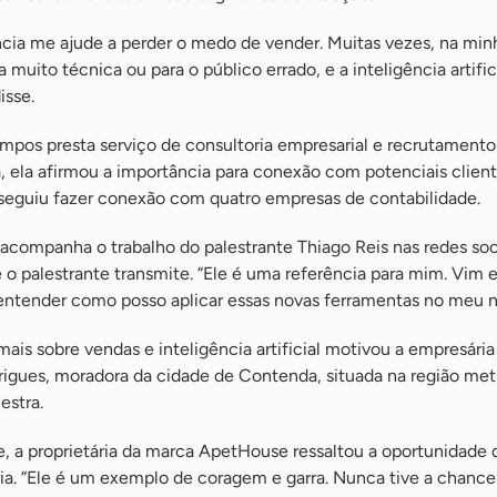
ncia me ajude a perder o medo de vender. Muitas vezes, na min
muito técnica ou para o público errado, e a inteligência artific
isse.
mpos presta serviço de consultoria empresarial e recrutamento
a, ela afirmou a importância para conexão com potenciais client
seguiu fazer conexão com quatro empresas de contabilidade.
companha o trabalho do palestrante Thiago Reis nas redes soci
 o palestrante transmite. “Ele é uma referência para mim. Vim
ntender como posso aplicar essas novas ferramentas no meu n
ais sobre vendas e inteligência artificial motivou a empresári
ues, moradora da cidade de Contenda, situada na região met
lestra.
, a proprietária da marca ApetHouse ressaltou a oportunidade 
ria. “Ele é um exemplo de coragem e garra. Nunca tive a chance