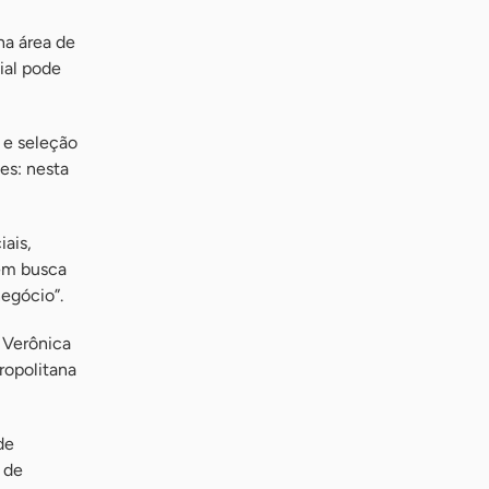
ha área de
ial pode
 e seleção
es: nesta
ais,
 em busca
egócio”.
a Verônica
ropolitana
de
 de