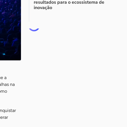
resultados para o ecossistema de
inovação
ue a
alhas na
como
nquistar
erar