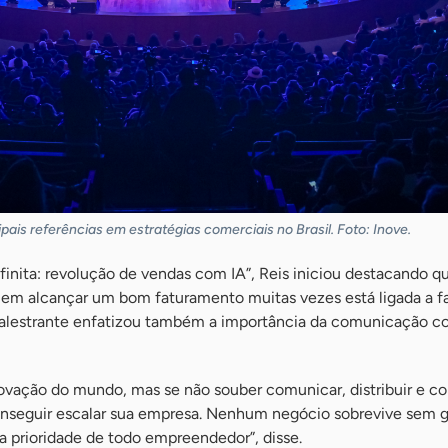
pais referências em estratégias comerciais no Brasil. Foto: Inove.
nita: revolução de vendas com IA”, Reis iniciou destacando q
 em alcançar um bom faturamento muitas vezes está ligada a f
alestrante enfatizou também a importância da comunicação 
ovação do mundo, mas se não souber comunicar, distribuir e co
conseguir escalar sua empresa. Nenhum negócio sobrevive sem g
 a prioridade de todo empreendedor”, disse.