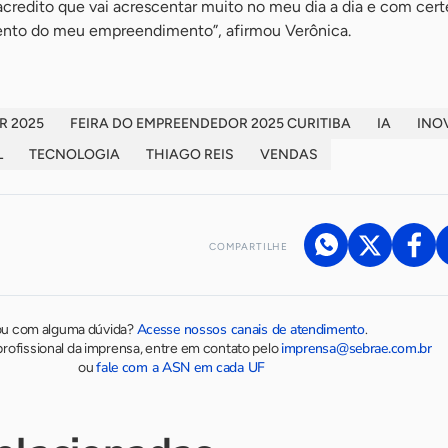
credito que vai acrescentar muito no meu dia a dia e com cert
mento do meu empreendimento”, afirmou Verônica.
R 2025
FEIRA DO EMPREENDEDOR 2025 CURITIBA
IA
INO
L
TECNOLOGIA
THIAGO REIS
VENDAS
COMPARTILHE
Acesse nossos canais de atendimento
ou com alguma dúvida?
.
imprensa@sebrae.com.br
rofissional da imprensa, entre em contato pelo
fale com a ASN em cada UF
ou