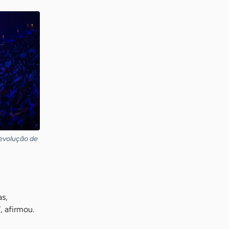
revolução de
as,
, afirmou.