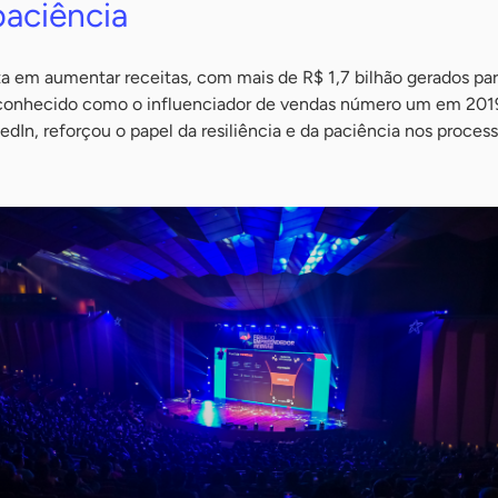
paciência
a em aumentar receitas, com mais de R$ 1,7 bilhão gerados par
econhecido como o influenciador de vendas número um em 201
edIn, reforçou o papel da resiliência e da paciência nos proces