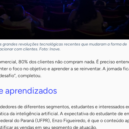
ês grandes revoluções tecnológicas recentes que mudaram a forma de
cionar com clientes. Foto: Inove.
mercial, 80% dos clientes não compram nada. É preciso enten
nter o foco no objetivo e aprender a se reinventar. A jornada fi
desafio”, completou.
 e aprendizados
ndedores de diferentes segmentos, estudantes e interessados 
tica da inteligência artificial. A expectativa do estudante de e
 Federal do Paraná (UFPR), Enzo Figueiredo, é que o conteúdo 
stificar as vendas em seu segmento de atuação.