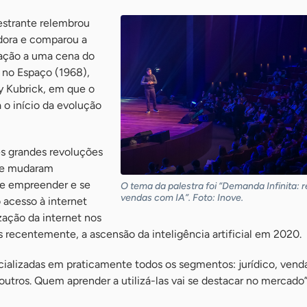
lestrante relembrou
dora e comparou a
vação a uma cena do
 no Espaço (1968),
ey Kubrick, em que o
 o início da evolução
ês grandes revoluções
ue mudaram
e empreender e se
O tema da palestra foi “Demanda Infinita: 
vendas com IA”. Foto: Inove.
o acesso à internet
zação da internet nos
 recentemente, a ascensão da inteligência artificial em 2020.
cializadas em praticamente todos os segmentos: jurídico, vend
outros. Quem aprender a utilizá-las vai se destacar no mercado”