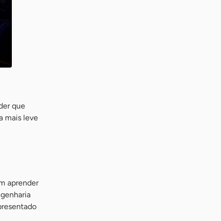
der que
ca mais leve
em aprender
ngenharia
apresentado