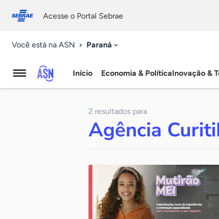
Fale
Acessibilidade
conosco
0
Acesse o Portal Sebrae
9
Paraná
Você está na ASN
Início
Economia & Política
Inovação & T
Agência
Sebrae
2 resultados para
de
Agência Curit
Notícias