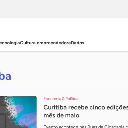
ecnologia
Cultura empreendedora
Dados
iba
Economia & Política
Curitiba recebe cinco ediçõe
mês de maio
Evento acontece nas Ruas da Cidadania do