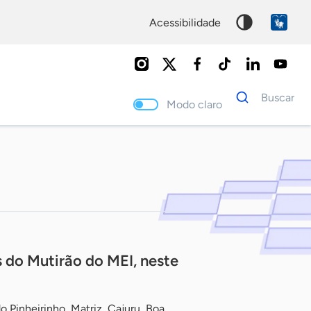
acessibilidade
Dados
Buscar
para
Modo claro
busca
Palavra
chave
s do Mutirão do MEI, neste
 Pinheirinho, Matriz, Cajuru, Boa