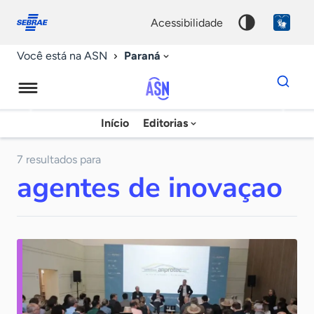
Fale
Acessibilidade
conosco
0
acessibilidade
9
Paraná
Você está na ASN
Dados
para
busca
Agência
Início
Editorias
Palavra
Sebrae
chave
de
7 resultados para
agentes de inovaçao
Notícias