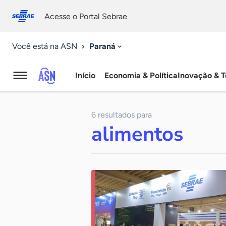
Fale
Acessibilidade
conosco
0
Acesse o Portal Sebrae
9
Paraná
Você está na ASN
Início
Economia & Política
Inovação & T
Agência
Sebrae
6 resultados para
de
alimentos
Notícias