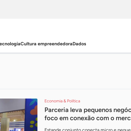
ecnologia
Cultura empreendedora
Dados
Economia & Política
Parceria leva pequenos negó
foco em conexão com o mer
Estande conjunto conecta micro e peque