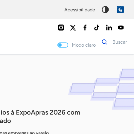
acessibilidade
Dados
Buscar
para
Modo claro
busca
Palavra
chave
cios à ExpoApras 2026 com
cado
nas empresas ao varejo