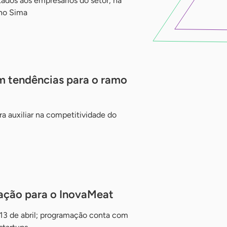
ados aos empresários do setor, na
 no Sima
m tendências para o ramo
ra auxiliar na competitividade do
vação para o InovaMeat
 13 de abril; programação conta com