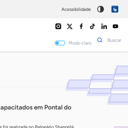
acessibilidade
Dados
Buscar
para
Modo claro
busca
Palavra
chave
apacitados em Pontal do
foi realizada no Balneário Shangrilá,