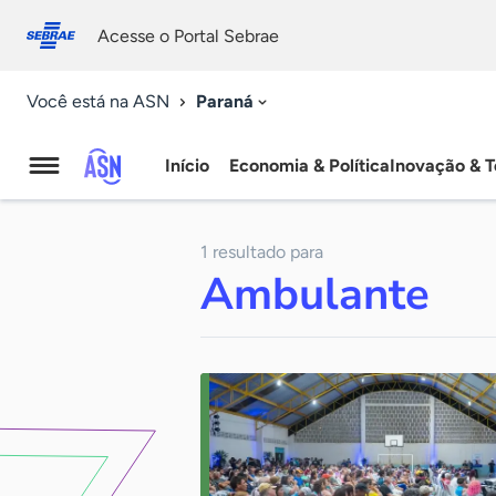
Fale
Acessibilidade
conosco
0
Acesse o Portal Sebrae
9
Paraná
Você está na ASN
Início
Economia & Política
Inovação & T
Agência
Sebrae
1 resultado para
de
Ambulante
Notícias