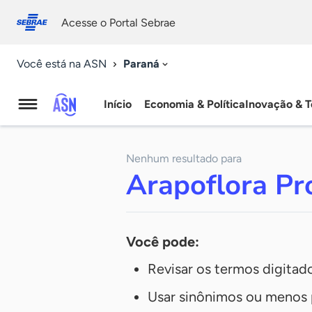
Fale
Acessibilidade
conosco
0
Acesse o Portal Sebrae
9
Paraná
Você está na ASN
Início
Economia & Política
Inovação & T
Agência
Sebrae
Nenhum resultado para
de
Arapoflora Pr
Notícias
Você pode:
Revisar os termos digitad
Usar sinônimos ou menos 