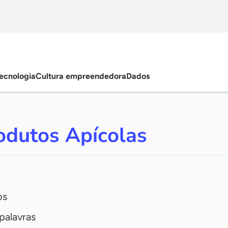
ecnologia
Cultura empreendedora
Dados
odutos Apícolas
os
palavras