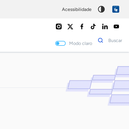
acessibilidade
Dados
Buscar
para
Modo claro
busca
Palavra
chave