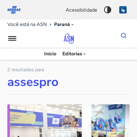
Fale
Acessibilidade
conosco
0
acessibilidade
9
Paraná
Você está na ASN
Dados
para
busca
Agência
Início
Editorias
Palavra
Sebrae
chave
de
2 resultados para
assespro
Notícias