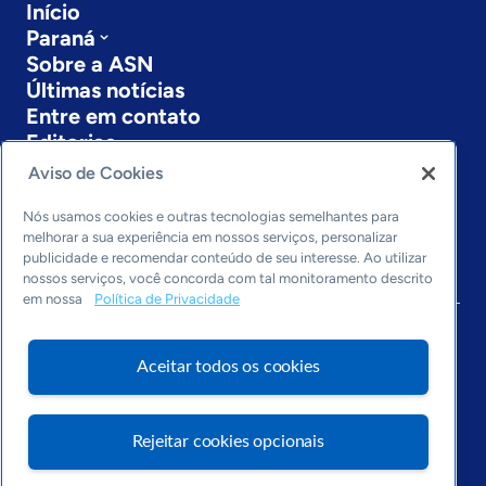
Início
Paraná
Sobre a ASN
Últimas notícias
Entre em contato
Editorias
Aviso de Cookies
Economia & Política
Inovação & Tecnologia
Nós usamos cookies e outras tecnologias semelhantes para
Cultura empreendedora
melhorar a sua experiência em nossos serviços, personalizar
publicidade e recomendar conteúdo de seu interesse. Ao utilizar
Dados
nossos serviços, você concorda com tal monitoramento descrito
Arquivo
em nossa
Política de Privacidade
Aceitar todos os cookies
Rejeitar cookies opcionais