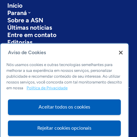
Início
Paraná
Sobre a ASN
Últimas notícias
Entre em contato
Editorias
Aviso de Cookies
Economia & Política
Inovação & Tecnologia
Nós usamos cookies e outras tecnologias semelhantes para
Cultura empreendedora
melhorar a sua experiência em nossos serviços, personalizar
Dados
publicidade e recomendar conteúdo de seu interesse. Ao utilizar
nossos serviços, você concorda com tal monitoramento descrito
Arquivo
em nossa
Política de Privacidade
Aceitar todos os cookies
Rejeitar cookies opcionais