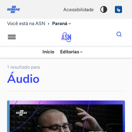
Fale
Acessibilidade
conosco
0
acessibilidade
9
Paraná
Você está na ASN
Dados
para
busca
Agência
Início
Editorias
Palavra
Sebrae
chave
de
1 resultado para
Áudio
Notícias