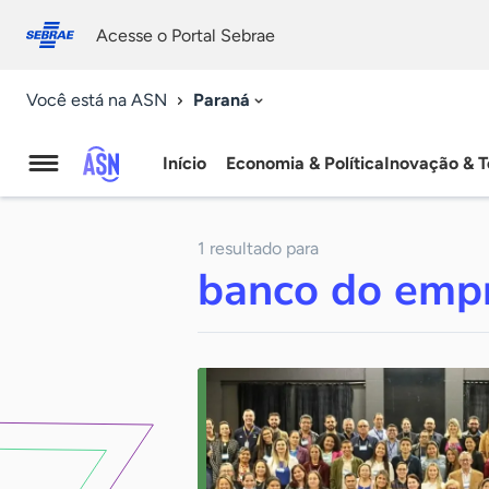
Fale
Acessibilidade
conosco
0
Acesse o Portal Sebrae
9
Paraná
Você está na ASN
Início
Economia & Política
Inovação & T
Agência
Sebrae
1 resultado para
de
banco do emp
Notícias