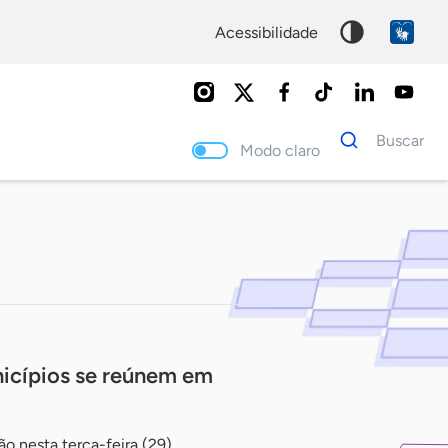
acessibilidade
Dados
Buscar
para
Modo claro
busca
Palavra
chave
nicípios se reúnem em
o nesta terça-feira (29),