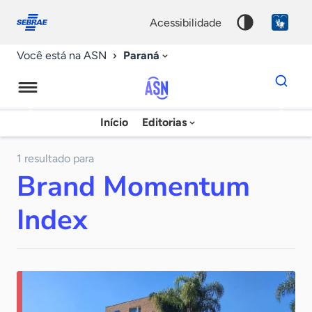
Fale
Acessibilidade
conosco
0
acessibilidade
9
Paraná
Você está na ASN
Dados
para
busca
Agência
Início
Editorias
Palavra
Sebrae
chave
de
1 resultado para
Brand Momentum
Notícias
Index