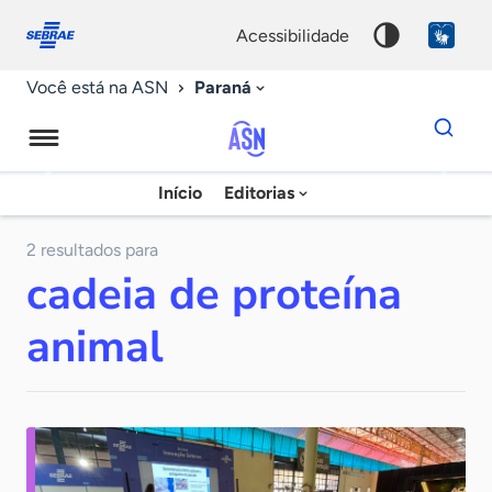
Fale
Acessibilidade
conosco
0
acessibilidade
9
Paraná
Você está na ASN
Dados
para
busca
Agência
Início
Editorias
Palavra
Sebrae
chave
de
2 resultados para
cadeia de proteína
Notícias
animal