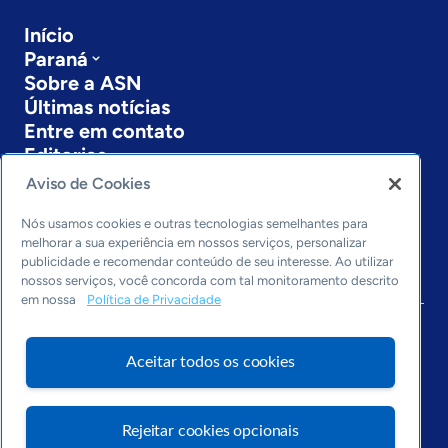
Início
Paraná
Sobre a ASN
Últimas notícias
Entre em contato
Editorias
Aviso de Cookies
Economia & Política
Inovação & Tecnologia
Nós usamos cookies e outras tecnologias semelhantes para
Cultura empreendedora
melhorar a sua experiência em nossos serviços, personalizar
publicidade e recomendar conteúdo de seu interesse. Ao utilizar
Dados
nossos serviços, você concorda com tal monitoramento descrito
Arquivo
em nossa
Política de Privacidade
Aceitar todos os cookies
Rejeitar cookies opcionais