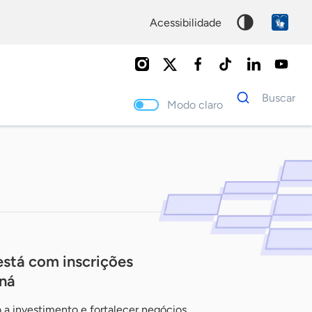
acessibilidade
Dados
Buscar
para
Modo claro
busca
Palavra
chave
stá com inscrições
aná
 a investimento e fortalecer negócios