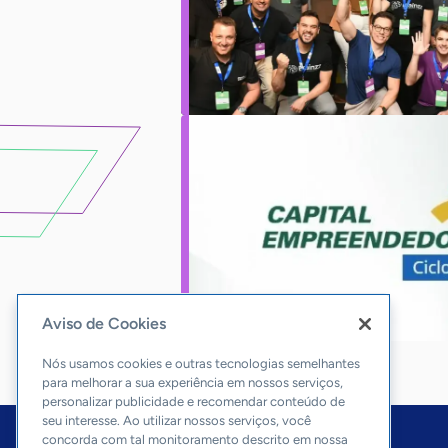
Aviso de Cookies
Nós usamos cookies e outras tecnologias semelhantes
para melhorar a sua experiência em nossos serviços,
personalizar publicidade e recomendar conteúdo de
seu interesse. Ao utilizar nossos serviços, você
concorda com tal monitoramento descrito em nossa