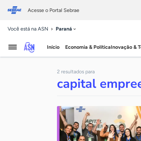
Fale
Acessibilidade
conosco
0
Acesse o Portal Sebrae
9
Paraná
Você está na ASN
Início
Economia & Política
Inovação & T
Agência
Sebrae
2 resultados para
de
capital empre
Notícias