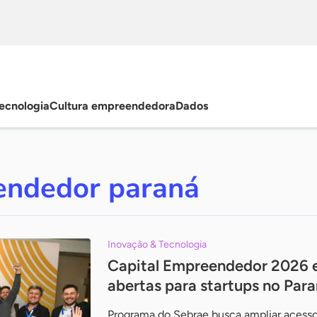
ecnologia
Cultura empreendedora
Dados
endedor paraná
Inovação & Tecnologia
Capital Empreendedor 2026 e
abertas para startups no Par
Programa do Sebrae busca ampliar acesso