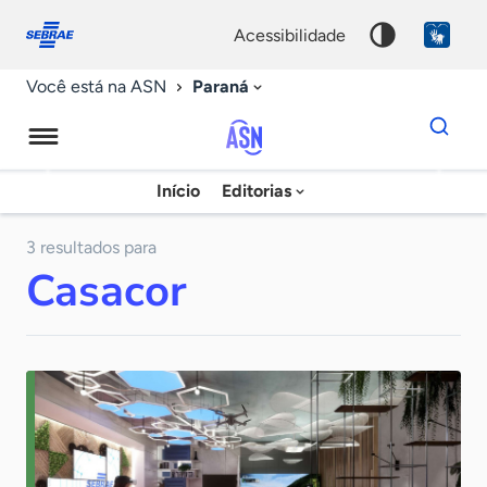
Fale
Acessibilidade
conosco
0
acessibilidade
9
Paraná
Você está na ASN
Dados
para
busca
Agência
Início
Editorias
Palavra
Sebrae
chave
de
3 resultados para
Casacor
Notícias