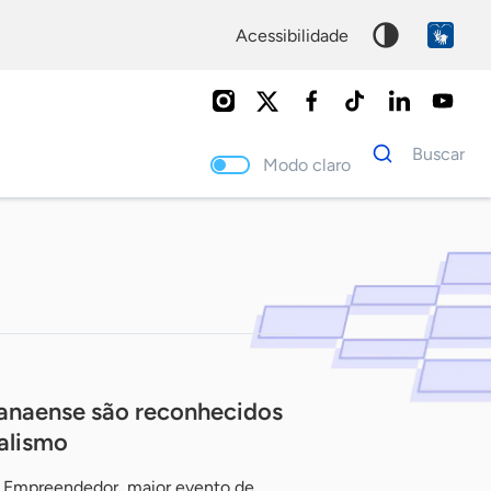
acessibilidade
Dados
Buscar
para
Modo claro
busca
Palavra
chave
ranaense são reconhecidos
alismo
o Empreendedor, maior evento de