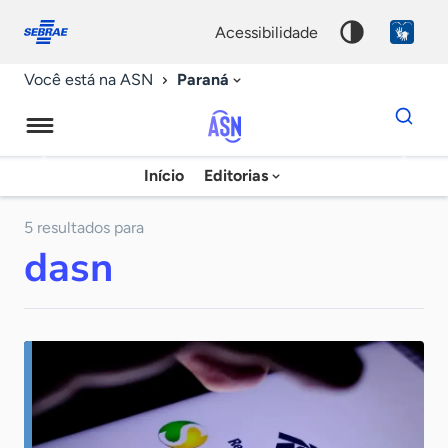
Fale
Acessibilidade
conosco
0
acessibilidade
9
Paraná
Você está na ASN
Dados
para
busca
Agência
Início
Editorias
Palavra
Sebrae
chave
de
5 resultados para
dasn
Notícias