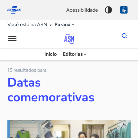
Fale
Acessibilidade
conosco
0
acessibilidade
9
Paraná
Você está na ASN
Dados
para
busca
Agência
Início
Editorias
Palavra
Sebrae
chave
de
15 resultados para
Datas
Notícias
comemorativas