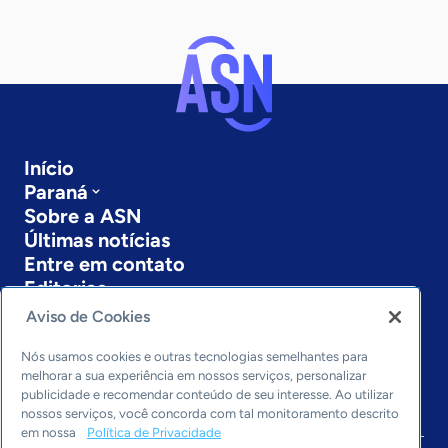
Início
Paraná
Sobre a ASN
Últimas notícias
Entre em contato
Editorias
Aviso de Cookies
Economia & Política
Inovação & Tecnologia
Nós usamos cookies e outras tecnologias semelhantes para
Cultura empreendedora
melhorar a sua experiência em nossos serviços, personalizar
publicidade e recomendar conteúdo de seu interesse. Ao utilizar
Dados
nossos serviços, você concorda com tal monitoramento descrito
Arquivo
em nossa
Política de Privacidade