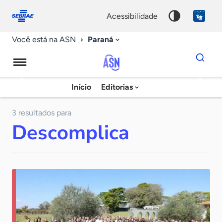
Fale
Acessibilidade
conosco
0
acessibilidade
9
Paraná
Você está na ASN
Dados
para
busca
Agência
Início
Editorias
Palavra
Sebrae
chave
de
3 resultados para
Descomplica
Notícias