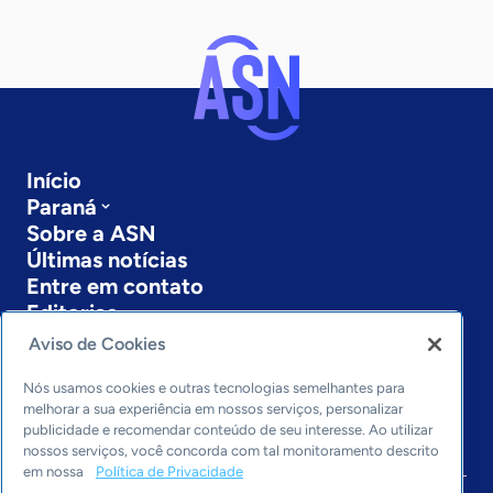
Início
Paraná
Sobre a ASN
Últimas notícias
Entre em contato
Editorias
Aviso de Cookies
Economia & Política
Inovação & Tecnologia
Nós usamos cookies e outras tecnologias semelhantes para
Cultura empreendedora
melhorar a sua experiência em nossos serviços, personalizar
publicidade e recomendar conteúdo de seu interesse. Ao utilizar
Dados
nossos serviços, você concorda com tal monitoramento descrito
Arquivo
em nossa
Política de Privacidade