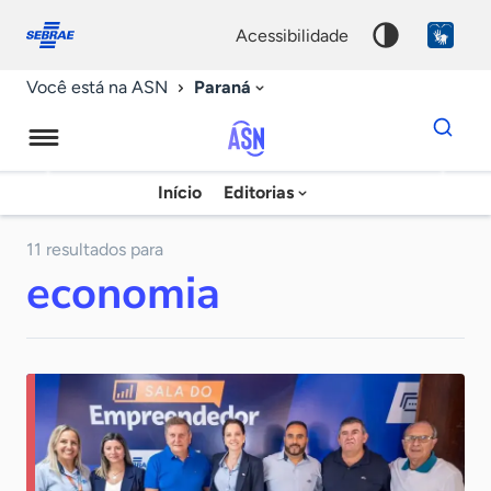
Fale
Acessibilidade
conosco
0
acessibilidade
9
Paraná
Você está na ASN
Dados
para
busca
Agência
Início
Editorias
Palavra
Sebrae
chave
de
11 resultados para
economia
Notícias