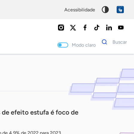
acessibilidade
Dados
Buscar
para
Modo claro
busca
Palavra
chave
de efeito estufa é foco de
o de 4,9% de 2022 para 2023