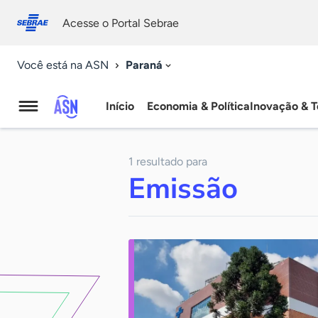
Fale
Acessibilidade
conosco
0
Acesse o Portal Sebrae
9
Paraná
Você está na ASN
Início
Economia & Política
Inovação & T
Agência
Sebrae
1 resultado para
de
Emissão
Notícias