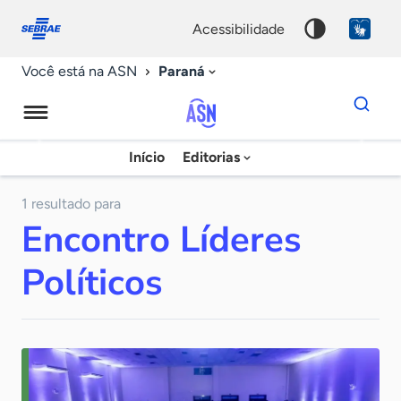
Fale
Acessibilidade
conosco
0
acessibilidade
9
Paraná
Você está na ASN
Dados
para
busca
Agência
Início
Editorias
Palavra
Sebrae
chave
de
1 resultado para
Encontro Líderes
Notícias
Políticos