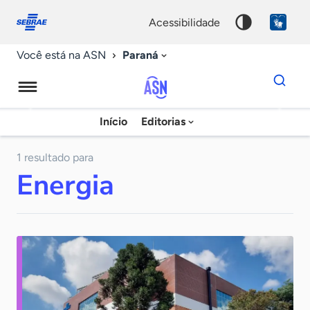
Fale
Acessibilidade
conosco
0
acessibilidade
9
Paraná
Você está na ASN
Dados
para
busca
Agência
Início
Editorias
Palavra
Sebrae
chave
de
1 resultado para
Energia
Notícias