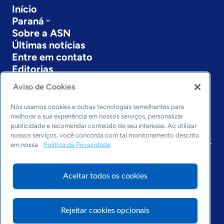
Início
Paraná
Sobre a ASN
Últimas notícias
Entre em contato
Editorias
Aviso de Cookies
Economia & Política
Inovação & Tecnologia
Nós usamos cookies e outras tecnologias semelhantes para
Cultura empreendedora
melhorar a sua experiência em nossos serviços, personalizar
Dados
publicidade e recomendar conteúdo de seu interesse. Ao utilizar
Arquivo
nossos serviços, você concorda com tal monitoramento descrito
em nossa
Política de Privacidade
Aceitar todos os cookies
Rejeitar cookies opcionais