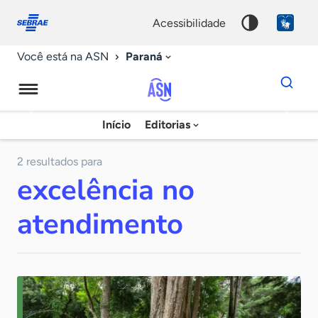
Fale
Acessibilidade
conosco
0
acessibilidade
9
Paraná
Você está na ASN
Dados
para
busca
Agência
Início
Editorias
Palavra
Sebrae
chave
de
2 resultados para
excelência no
Notícias
atendimento