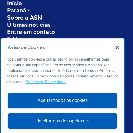
Início
Paraná
Sobre a ASN
Últimas notícias
Entre em contato
Editorias
Aviso de Cookies
Economia & Política
Inovação & Tecnologia
Nós usamos cookies e outras tecnologias semelhantes para
Cultura empreendedora
melhorar a sua experiência em nossos serviços, personalizar
publicidade e recomendar conteúdo de seu interesse. Ao utilizar
Dados
nossos serviços, você concorda com tal monitoramento descrito
Arquivo
em nossa
Política de Privacidade
Aceitar todos os cookies
Rejeitar cookies opcionais