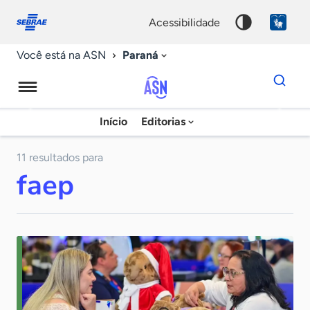
Fale
Acessibilidade
conosco
0
acessibilidade
9
Paraná
Você está na ASN
Dados
para
busca
Agência
Início
Editorias
Palavra
Sebrae
chave
de
11 resultados para
faep
Notícias