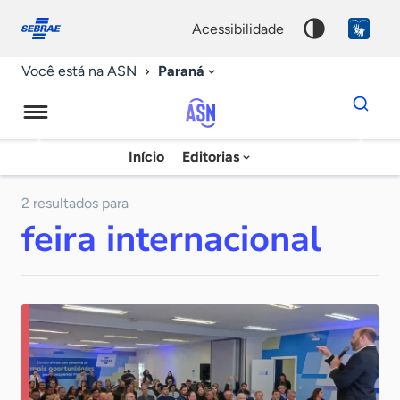
Fale
Acessibilidade
conosco
0
acessibilidade
9
Paraná
Você está na ASN
Dados
para
busca
Agência
Início
Editorias
Palavra
Sebrae
chave
de
2 resultados para
feira internacional
Notícias