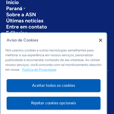
Início
Paraná
Sobre a ASN
Últimas notícias
Entre em contato
Editorias
Aviso de Cookies
Economia & Política
Inovação & Tecnologia
Nós usamos cookies e outras tecnologias semelhantes para
Cultura empreendedora
melhorar a sua experiência em nossos serviços, personalizar
publicidade e recomendar conteúdo de seu interesse. Ao utilizar
Dados
nossos serviços, você concorda com tal monitoramento descrito
Arquivo
em nossa
Política de Privacidade
Aceitar todos os cookies
Rejeitar cookies opcionais