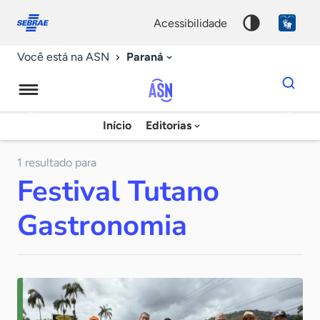
Fale
Acessibilidade
conosco
0
acessibilidade
9
Paraná
Você está na ASN
Dados
para
busca
Agência
Início
Editorias
Palavra
Sebrae
chave
de
1 resultado para
Festival Tutano
Notícias
Gastronomia