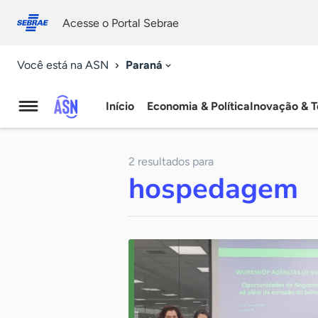
Fale
Acessibilidade
conosco
0
Acesse o Portal Sebrae
9
Paraná
Você está na ASN
Início
Economia & Política
Inovação & T
Agência
Sebrae
2 resultados para
de
hospedagem
Notícias