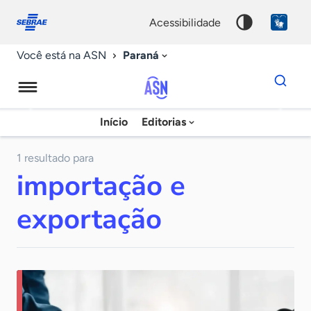
Fale
Acessibilidade
conosco
0
acessibilidade
9
Paraná
Você está na ASN
Dados
para
busca
Agência
Início
Editorias
Palavra
Sebrae
chave
de
1 resultado para
importação e
Notícias
exportação